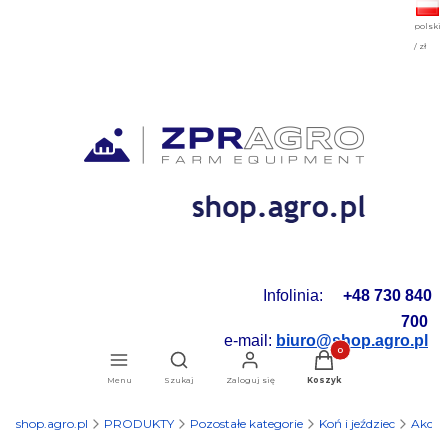
polski
/ zł
Infolinia:
+48 730 840
700
e-mail:
biuro@shop.agro.pl
Produkty w koszyku: 0.
Otwórz wyszukiwarkę
Menu
Szukaj
Zaloguj się
Koszyk
shop.agro.pl
PRODUKTY
Pozostałe kategorie
Koń i jeździec
Akceso