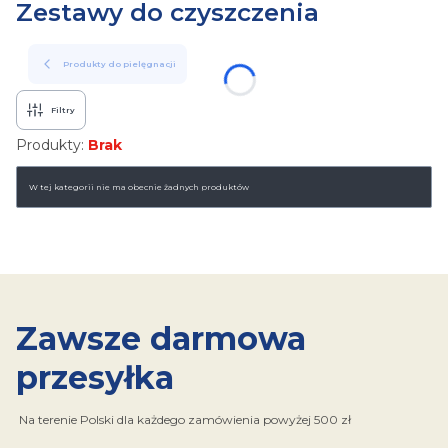
Zestawy do czyszczenia
Produkty do pielęgnacji
Filtry
Produkty:
Brak
Lista produktów
W tej kategorii nie ma obecnie żadnych produktów
Zawsze darmowa
przesyłka
Na terenie Polski dla każdego zamówienia powyżej 500 zł