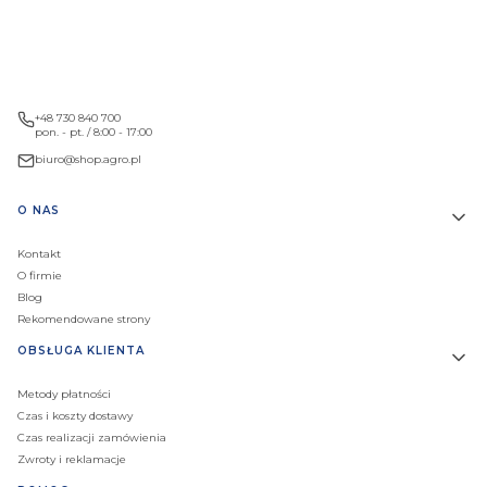
+48 730 840 700
pon. - pt. / 8:00 - 17:00
biuro@shop.agro.pl
Linki w stopce
O NAS
Kontakt
O firmie
Blog
Rekomendowane strony
OBSŁUGA KLIENTA
Metody płatności
Czas i koszty dostawy
Czas realizacji zamówienia
Zwroty i reklamacje