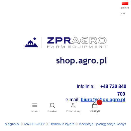
polski
/ zł
Infolinia:
+48 730 840
700
e-mail:
biuro@shop.agro.pl
Produkty w koszyku: 0.
Otwórz wyszukiwarkę
Menu
Szukaj
Zaloguj się
Koszyk
shop.agro.pl
PRODUKTY
Hodowla bydła
Korekcja i pielęgnacja kopyt