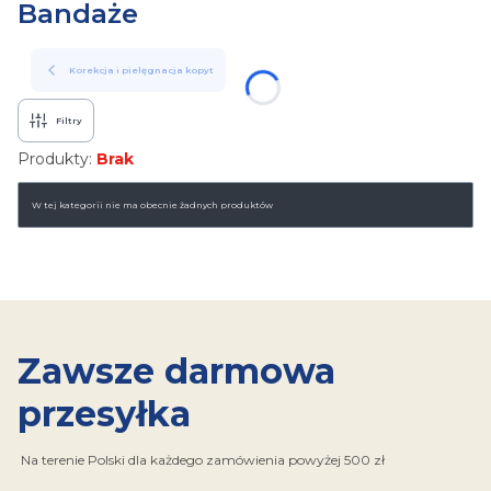
Bandaże
Korekcja i pielęgnacja kopyt
Filtry
Produkty:
Brak
Lista produktów
W tej kategorii nie ma obecnie żadnych produktów
Zawsze darmowa
przesyłka
Na terenie Polski dla każdego zamówienia powyżej 500 zł