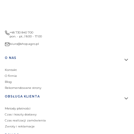
+48 730 840 700
pon. - pt. / 8:00 - 17:00
biuro@shop.agro.pl
Linki w stopce
O NAS
Kontakt
O firmie
Blog
Rekomendowane strony
OBSŁUGA KLIENTA
Metody płatności
Czas i koszty dostawy
Czas realizacji zamówienia
Zwroty i reklamacje