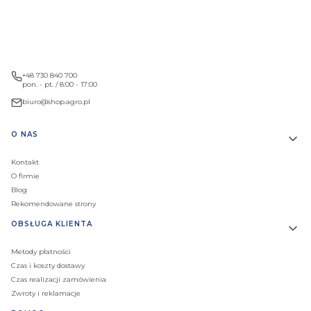
+48 730 840 700
pon. - pt. / 8:00 - 17:00
biuro@shop.agro.pl
Linki w stopce
O NAS
Kontakt
O firmie
Blog
Rekomendowane strony
OBSŁUGA KLIENTA
Metody płatności
Czas i koszty dostawy
Czas realizacji zamówienia
Zwroty i reklamacje