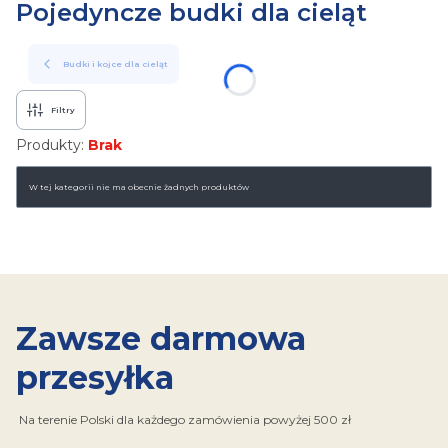
Pojedyncze budki dla cieląt
Budki i kojce dla cieląt
Filtry
Produkty:
Brak
Lista produktów
W tej kategorii nie ma obecnie żadnych produktów
Zawsze darmowa
przesyłka
Na terenie Polski dla każdego zamówienia powyżej 500 zł