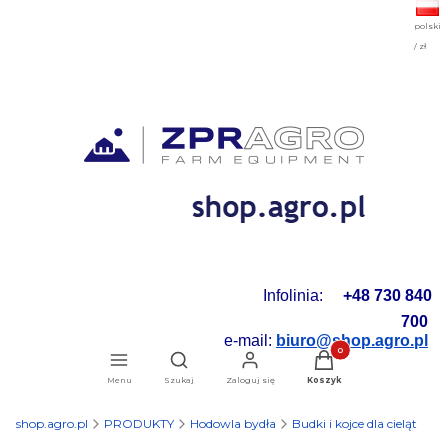
polski
/ zł
Infolinia:
+48 730 840
700
e-mail:
biuro@shop.agro.pl
Produkty w koszyku: 0.
Otwórz wyszukiwarkę
Menu
Szukaj
Zaloguj się
Koszyk
shop.agro.pl
PRODUKTY
Hodowla bydła
Budki i kojce dla cieląt