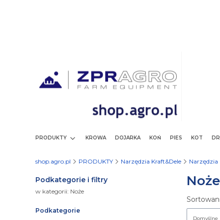
PRODUKTY
KROWA
DOJARKA
KOŃ
PIES
KOT
DR
shop.agro.pl
PRODUKTY
Narzędzia Kraft&Dele
Narzędzia 
Noże
Podkategorie i filtry
w kategorii: Noże
Lista
Sortowani
Podkategorie
Domyślne