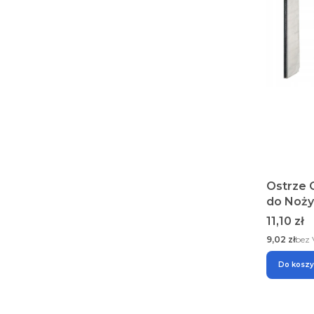
Ostrze 
do Noży
Sztuk K
Cena
11,10 zł
Cena
9,02 zł
bez
Do kosz