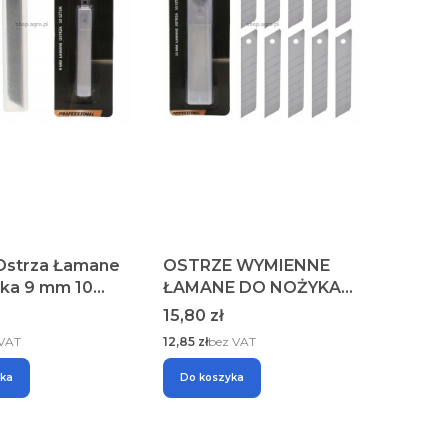
Ostrza Łamane
OSTRZE WYMIENNE
ka 9 mm 10
ŁAMANE DO NOŻYKA
raft&Dele
NOŻA KRAFT&DELE
Cena
15,80 zł
KD10970 25 MM 10 SZT
Cena
 VAT
12,85 zł
bez VAT
yka
Do koszyka