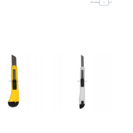
Strona
z 1