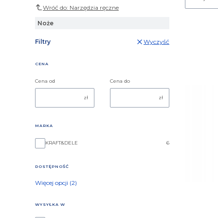
Wróć do: Narzędzia ręczne
Noże
Filtry
Wyczyść
CENA
Cena od
Cena do
zł
zł
MARKA
Marka
KRAFT&DELE
6
DOSTĘPNOŚĆ
Dostępność
Więcej opcji (2)
WYSYŁKA W