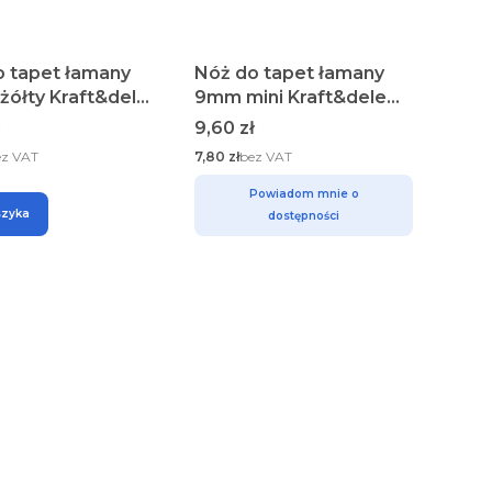
o tapet łamany
Nóż do tapet łamany
ółty Kraft&dele
9mm mini Kraft&dele
66
KD10967
Cena
9,60 zł
Cena
ez VAT
7,80 zł
bez VAT
Powiadom mnie o
szyka
dostępności