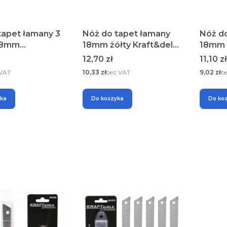
tapet łamany 3
Nóż do tapet łamany
Nóż d
 18mm
18mm żółty Kraft&dele
18mm ż
ele
KD10963
KD109
Cena
Cena
12,70 zł
11,10 zł
Cena
Cena
 VAT
10,33 zł
bez VAT
9,02 zł
b
yka
Do koszyka
Do ko