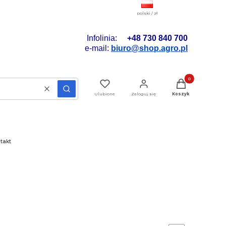
polski / zł
Infolinia:
+48 730 840 700
e-mail:
biuro@shop.agro.pl
Produkty w koszyk
Wyczyść
Szukaj
Ulubione
Zaloguj się
Koszyk
takt