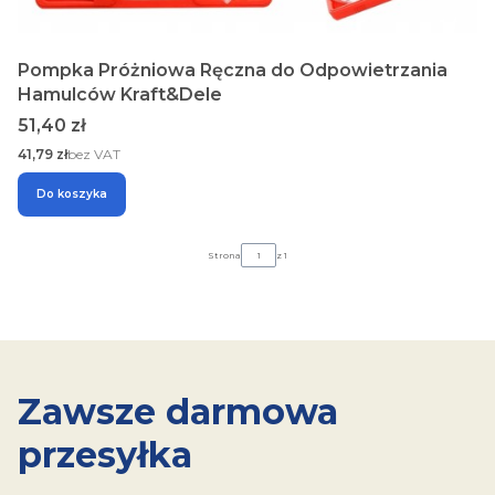
Pompka Próżniowa Ręczna do Odpowietrzania
Hamulców Kraft&Dele
Cena
51,40 zł
Cena
41,79 zł
bez VAT
Do koszyka
Strona
z 1
Zawsze darmowa
przesyłka