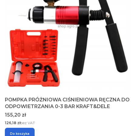
POMPKA PRÓŻNIOWA CIŚNIENIOWA RĘCZNA DO
ODPOWIETRZANIA 0-3 BAR KRAFT&DELE
Cena
155,20 zł
Cena
126,18 zł
bez VAT
Do koszyka