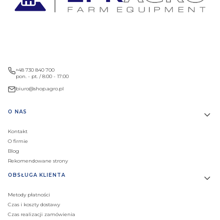
+48 730 840 700
pon. - pt. / 8:00 - 17:00
biuro@shop.agro.pl
Linki w stopce
O NAS
Kontakt
O firmie
Blog
Rekomendowane strony
OBSŁUGA KLIENTA
Metody płatności
Czas i koszty dostawy
Czas realizacji zamówienia