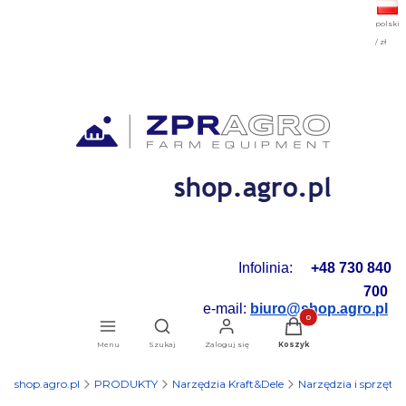
polski
/ zł
Infolinia:
+48 730 840
700
e-mail:
biuro@shop.agro.pl
Produkty w koszyku: 0.
Otwórz wyszukiwarkę
Menu
Szukaj
Zaloguj się
Koszyk
shop.agro.pl
PRODUKTY
Narzędzia Kraft&Dele
Narzędzia i sprzęt 