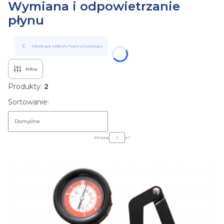
Wymiana i odpowietrzanie
płynu
Obsługa układu hamulcowego
Filtry
Produkty:
2
Lista produktów
Sortowanie:
Domyślne
Strona
z 1