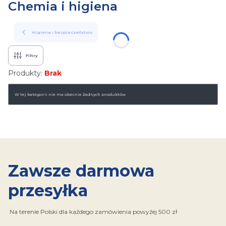
Chemia i higiena
Higiena i bezpieczeństwo
Filtry
Produkty:
Brak
Lista produktów
W tej kategorii nie ma obecnie żadnych produktów
Zawsze darmowa
przesyłka
Na terenie Polski dla każdego zamówienia powyżej 500 zł