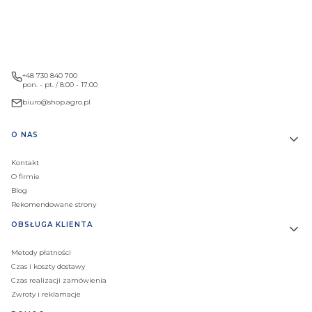
+48 730 840 700
pon. - pt. / 8:00 - 17:00
biuro@shop.agro.pl
Linki w stopce
O NAS
Kontakt
O firmie
Blog
Rekomendowane strony
OBSŁUGA KLIENTA
Metody płatności
Czas i koszty dostawy
Czas realizacji zamówienia
Zwroty i reklamacje