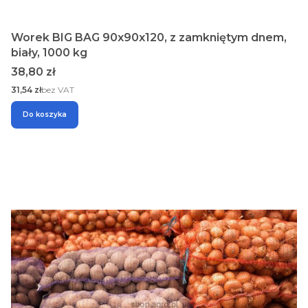
Worek BIG BAG 90x90x120, z zamkniętym dnem,
biały, 1000 kg
Cena
38,80 zł
Cena
31,54 zł
bez VAT
Do koszyka