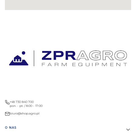
+48 730 840 700
pon. - pt. / 8:00 - 17:00
biuro@shop.agro.pl
Linki w stopce
O NAS