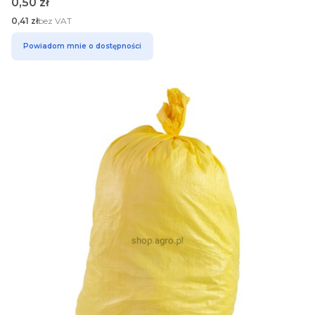
Cena
0,50 zł
Cena
0,41 zł
bez VAT
Powiadom mnie o dostępności