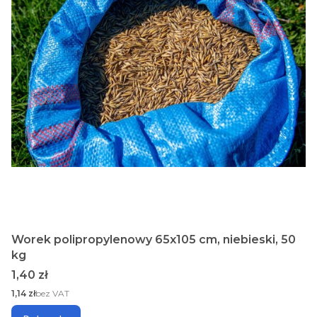
Worek polipropylenowy 65x105 cm, niebieski, 50
kg
Cena
1,40 zł
Cena
1,14 zł
bez VAT