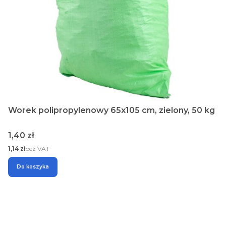
Worek polipropylenowy 65x105 cm, zielony, 50 kg
Cena
1,40 zł
Cena
1,14 zł
bez VAT
Do koszyka