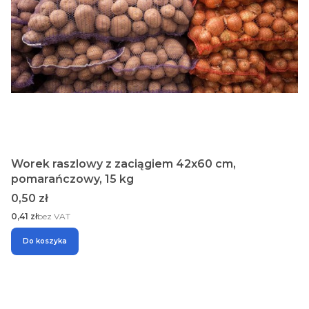
Worek raszlowy z zaciągiem 42x60 cm,
pomarańczowy, 15 kg
Cena
0,50 zł
Cena
0,41 zł
bez VAT
Do koszyka