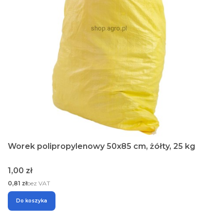
Worek polipropylenowy 50x85 cm, żółty, 25 kg
Cena
1,00 zł
Cena
0,81 zł
bez VAT
Do koszyka