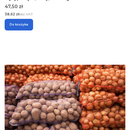
Cena
47,50 zł
Cena
38,62 zł
bez VAT
Do koszyka