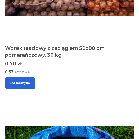
Worek raszlowy z zaciągiem 50x80 cm,
pomarańczowy, 30 kg
Cena
0,70 zł
Cena
0,57 zł
bez VAT
Do koszyka