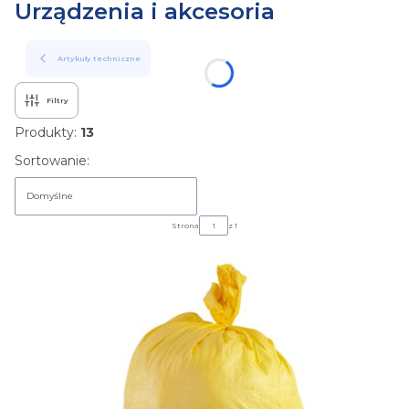
Urządzenia i akcesoria
Artykuły techniczne
Filtry
Produkty:
13
Lista produktów
Sortowanie:
Domyślne
Strona
z 1