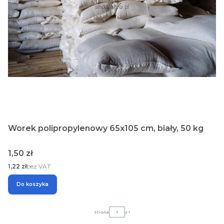
Worek polipropylenowy 65x105 cm, biały, 50 kg
Cena
1,50 zł
Cena
1,22 zł
bez VAT
Do koszyka
Strona
z 1