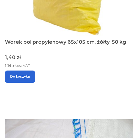
Worek polipropylenowy 65x105 cm, żółty, 50 kg
Cena
1,40 zł
Cena
1,14 zł
bez VAT
Do koszyka