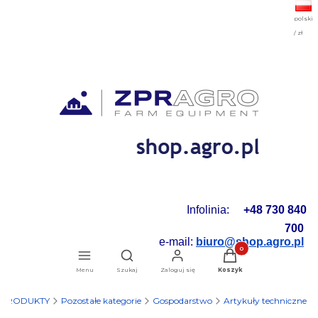
polski
/ zł
Infolinia:
+48 730 840
700
e-mail:
biuro@shop.agro.pl
Produkty w koszyku: 0.
Otwórz wyszukiwarkę
Menu
Szukaj
Zaloguj się
Koszyk
PRODUKTY
Pozostałe kategorie
Gospodarstwo
Artykuły techniczne