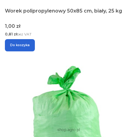
Worek polipropylenowy 50x85 cm, biały, 25 kg
Cena
1,00 zł
Cena
0,81 zł
bez VAT
Do koszyka