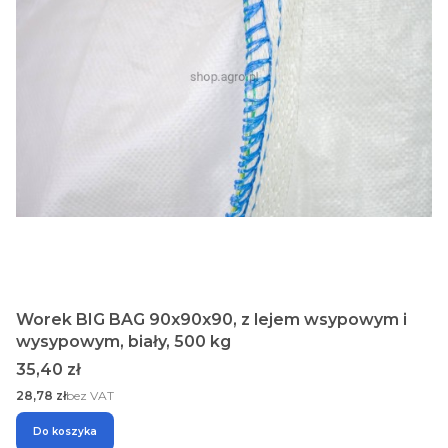
Worek BIG BAG 90x90x90, z lejem wsypowym i
wysypowym, biały, 500 kg
Cena
35,40 zł
Cena
28,78 zł
bez VAT
Do koszyka