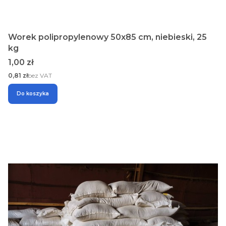
Worek polipropylenowy 50x85 cm, niebieski, 25
kg
Cena
1,00 zł
Cena
0,81 zł
bez VAT
Do koszyka