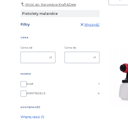
Wróć do: Narzędzia Kraft&Dele
Pistolety malarskie
Filtry
Wyczyść
CENA
Cena od
Cena do
zł
zł
MARKA
Marka
Kraft
1
KRAFT&DELE
4
DOSTĘPNOŚĆ
Dostępność
Więcej opcji (1)