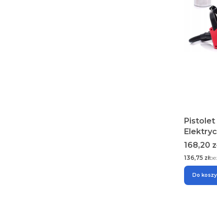
Pistolet
Elektry
mnl 1 L 
Cena
168,20 z
Cena
136,75 zł
be
Do kosz