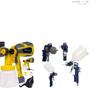
Strona
z 1