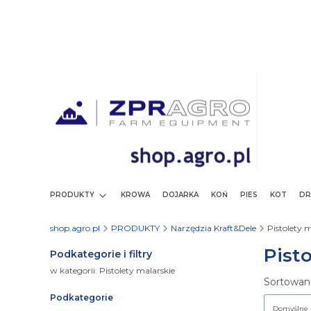
PRODUKTY
KROWA
DOJARKA
KOŃ
PIES
KOT
DR
shop.agro.pl
PRODUKTY
Narzędzia Kraft&Dele
Pistolety 
Pist
Podkategorie i filtry
w kategorii: Pistolety malarskie
Lista
Sortowani
Podkategorie
Domyślne