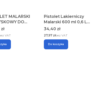
LET MALARSKI
Pistolet Lakierniczy
YSKOWY DO
Malarski 600 ml 0,6 L
WANIA ŚCIAN
Iglica 1,5 mm
Cena
 zł
34,40 zł
TRYCZNY 500W
Kraft&Dele
Cena
bez VAT
27,97 zł
bez VAT
szyka
Do koszyka