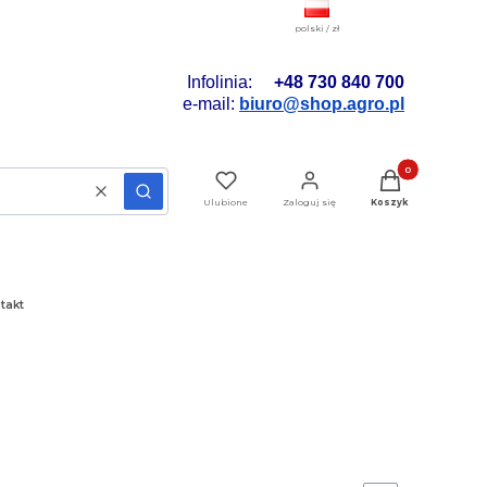
polski / zł
Infolinia:
+48 730 840 700
e-mail:
biuro@shop.agro.pl
Produkty w koszyk
Wyczyść
Szukaj
Ulubione
Zaloguj się
Koszyk
takt