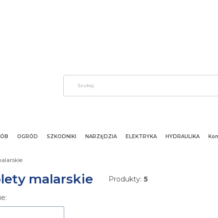
ÓB
OGRÓD
SZKODNIKI
NARZĘDZIA
ELEKTRYKA
HYDRAULIKA
Kon
malarskie
olety malarskie
Produkty:
5
 produktów
e: