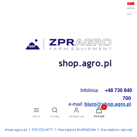
polski
/ zł
Infolinia:
+48 730 840
700
e-mail:
biuro@shop.agro.pl
Produkty w koszyku: 0.
Otwórz wyszukiwarkę
Menu
Szukaj
Zaloguj się
Koszyk
shop.agro.pl
PRODUKTY
Narzędzia Kraft&Dele
Narzędzia i sprzęt 