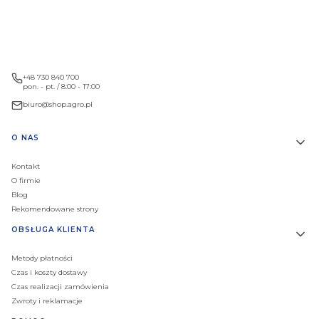
+48 730 840 700
pon. - pt. / 8:00 - 17:00
biuro@shop.agro.pl
Linki w stopce
O NAS
Kontakt
O firmie
Blog
Rekomendowane strony
OBSŁUGA KLIENTA
Metody płatności
Czas i koszty dostawy
Czas realizacji zamówienia
Zwroty i reklamacje