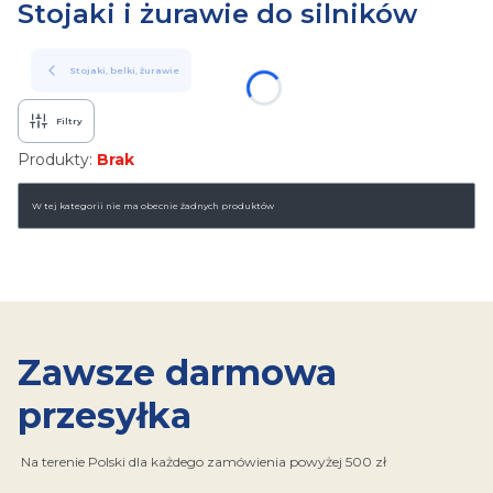
Stojaki i żurawie do silników
Stojaki, belki, żurawie
Filtry
Produkty:
Brak
Lista produktów
W tej kategorii nie ma obecnie żadnych produktów
Zawsze darmowa
przesyłka
Na terenie Polski dla każdego zamówienia powyżej 500 zł