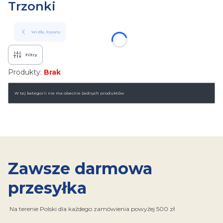
Trzonki
Widły, łopaty
Filtry
Produkty:
Brak
Lista produktów
W tej kategorii nie ma obecnie żadnych produktów
Zawsze darmowa
przesyłka
Na terenie Polski dla każdego zamówienia powyżej 500 zł