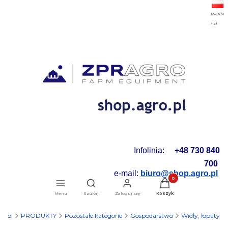
polski
/ zł
Infolinia:
+48 730 840
700
e-mail:
biuro@shop.agro.pl
Produkty w koszyku: 0.
Otwórz wyszukiwarkę
Menu
Szukaj
Zaloguj się
Koszyk
ro.pl
PRODUKTY
Pozostałe kategorie
Gospodarstwo
Widły, łopaty