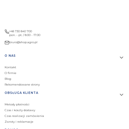
+48 730 840 700
pon. - pt. / 8:00 - 17:00
biuro@shop.agro.pl
Linki w stopce
O NAS
Kontakt
O firmie
Blog
Rekomendowane strony
OBSŁUGA KLIENTA
Metody płatności
Czas i koszty dostawy
Czas realizacji zamówienia
Zwroty i reklamacje