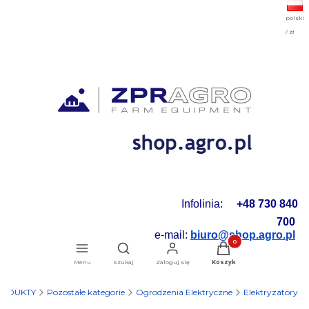
polski
/ zł
Infolinia:
+48 730 840
700
e-mail:
biuro@shop.agro.pl
Produkty w koszyku: 0.
Otwórz wyszukiwarkę
Menu
Szukaj
Zaloguj się
Koszyk
ODUKTY
Pozostałe kategorie
Ogrodzenia Elektryczne
Elektryzatory