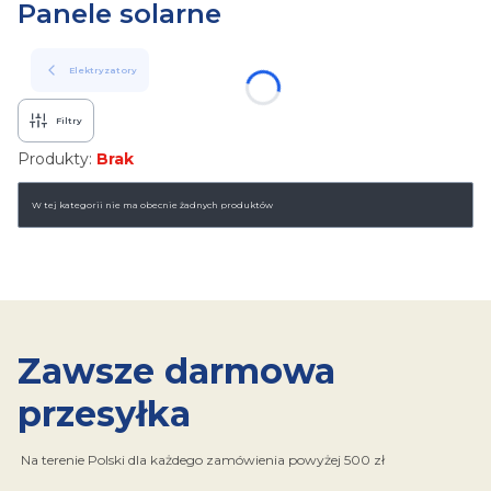
Panele solarne
Elektryzatory
Filtry
Produkty:
Brak
Lista produktów
W tej kategorii nie ma obecnie żadnych produktów
Zawsze darmowa
przesyłka
Na terenie Polski dla każdego zamówienia powyżej 500 zł