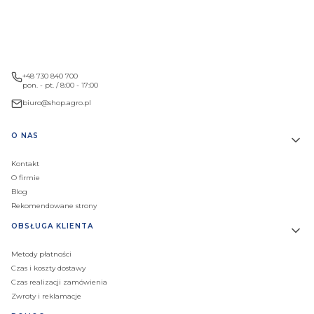
+48 730 840 700
pon. - pt. / 8:00 - 17:00
biuro@shop.agro.pl
Linki w stopce
O NAS
Kontakt
O firmie
Blog
Rekomendowane strony
OBSŁUGA KLIENTA
Metody płatności
Czas i koszty dostawy
Czas realizacji zamówienia
Zwroty i reklamacje