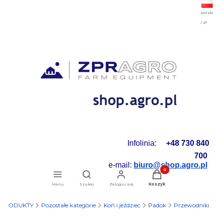
polski
/ zł
Infolinia:
+48 730 840
700
e-mail:
biuro@shop.agro.pl
Produkty w koszyku: 0.
Otwórz wyszukiwarkę
Menu
Szukaj
Zaloguj się
Koszyk
PRODUKTY
Pozostałe kategorie
Koń i jeździec
Padok
Przewodniki