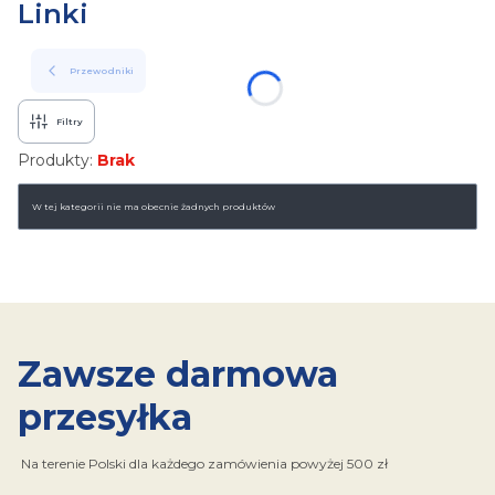
Linki
Przewodniki
Filtry
Produkty:
Brak
Lista produktów
W tej kategorii nie ma obecnie żadnych produktów
Zawsze darmowa
przesyłka
Na terenie Polski dla każdego zamówienia powyżej 500 zł