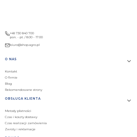
+48 730 840 700
pon. - pt. / 8:00 - 17:00
biuro@shop.agro.pl
Linki w stopce
O NAS
Kontakt
O firmie
Blog
Rekomendowane strony
OBSŁUGA KLIENTA
Metody płatności
Czas i koszty dostawy
Czas realizacji zamówienia
Zwroty i reklamacje