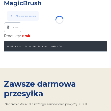
MagicBrush
Akcje promocyjne
Filtry
Produkty:
Brak
Lista produktów
W tej kategorii nie ma obecnie żadnych produktów
Zawsze darmowa
przesyłka
Na terenie Polski dla każdego zamówienia powyżej 500 zł