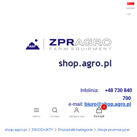
polski
/ zł
Infolinia:
+48 730 840
700
e-mail:
biuro@shop.agro.pl
Produkty w koszyku: 0.
Otwórz wyszukiwarkę
Menu
Szukaj
Zaloguj się
Koszyk
shop.agro.pl
PRODUKTY
Pozostałe kategorie
Akcje promocyjne