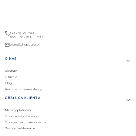
+48 730 840 700
pon. - pt. / 8:00 - 17:00
biuro@shop.agro.pl
Linki w stopce
O NAS
Kontakt
O firmie
Blog
Rekomendowane strony
OBSŁUGA KLIENTA
Metody płatności
Czas i koszty dostawy
Czas realizacji zamówienia
Zwroty i reklamacje