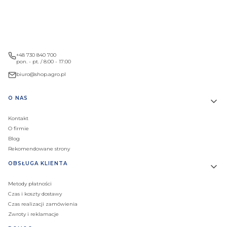
+48 730 840 700
pon. - pt. / 8:00 - 17:00
biuro@shop.agro.pl
Linki w stopce
O NAS
Kontakt
O firmie
Blog
Rekomendowane strony
OBSŁUGA KLIENTA
Metody płatności
Czas i koszty dostawy
Czas realizacji zamówienia
Zwroty i reklamacje