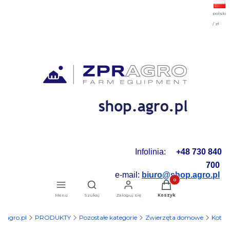
polski
/ zł
Infolinia:
+48 730 840
700
e-mail:
biuro@shop.agro.pl
Produkty w koszyku: 0.
Otwórz wyszukiwarkę
Menu
Szukaj
Zaloguj się
Koszyk
p.agro.pl
PRODUKTY
Pozostałe kategorie
Zwierzęta domowe
Kot