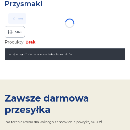
Przysmaki
Kot
Filtry
Produkty:
Brak
Lista produktów
W tej kategorii nie ma obecnie żadnych produktów
Zawsze darmowa
przesyłka
Na terenie Polski dla każdego zamówienia powyżej 500 zł