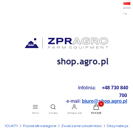
polski
/ zł
Infolinia:
+48 730 840
700
e-mail:
biuro@shop.agro.pl
Produkty w koszyku: 0.
Otwórz wyszukiwarkę
Menu
Szukaj
Zaloguj się
Koszyk
RODUKTY
Pozostałe kategorie
Zwalczanie szkodników
Dezynsekcja