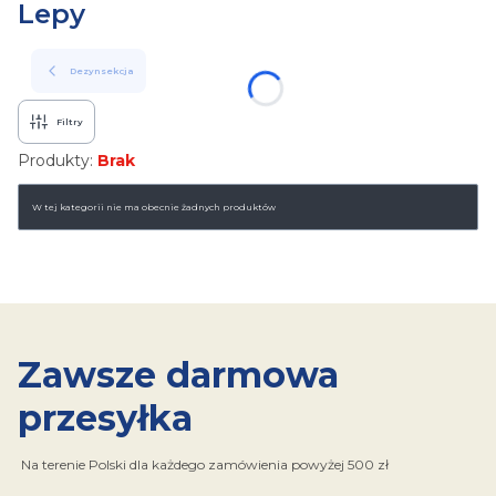
Lepy
Dezynsekcja
Filtry
Produkty:
Brak
Lista produktów
W tej kategorii nie ma obecnie żadnych produktów
Zawsze darmowa
przesyłka
Na terenie Polski dla każdego zamówienia powyżej 500 zł