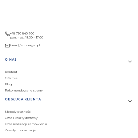
+48 730 840 700
pon. - pt. / 8:00 - 17:00
biuro@shop.agro.pl
Linki w stopce
O NAS
Kontakt
O firmie
Blog
Rekomendowane strony
OBSŁUGA KLIENTA
Metody płatności
Czas i koszty dostawy
Czas realizacji zamówienia
Zwroty i reklamacje