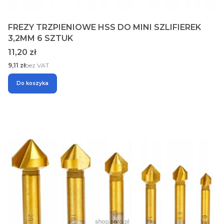
FREZY TRZPIENIOWE HSS DO MINI SZLIFIEREK
3,2MM 6 SZTUK
Cena
11,20 zł
Cena
9,11 zł
bez VAT
Do koszyka