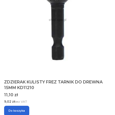
ZDZIERAK KULISTY FREZ TARNIK DO DREWNA
15MM KD11210
Cena
11,10 zł
Cena
9,02 zł
bez VAT
Do koszyka