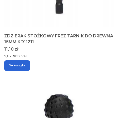
ZDZIERAK STOŻKOWY FREZ TARNIK DO DREWNA
15MM KD11211
Cena
11,10 zł
Cena
9,02 zł
bez VAT
Do koszyka