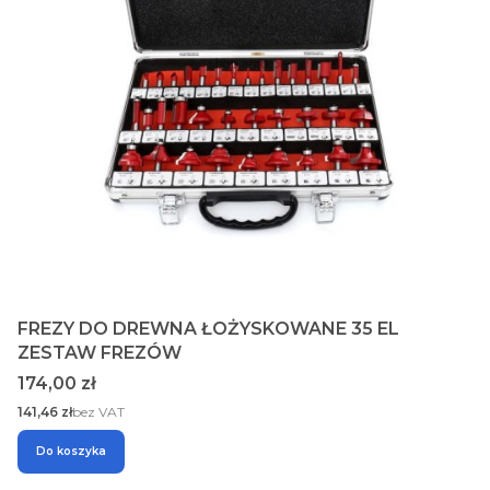
FREZY DO DREWNA ŁOŻYSKOWANE 35 EL
ZESTAW FREZÓW
Cena
174,00 zł
Cena
141,46 zł
bez VAT
Do koszyka