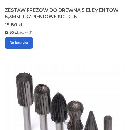
ZESTAW FREZÓW DO DREWNA 5 ELEMENTÓW
6,3MM TRZPIENIOWE KD11216
Cena
15,80 zł
Cena
12,85 zł
bez VAT
Do koszyka