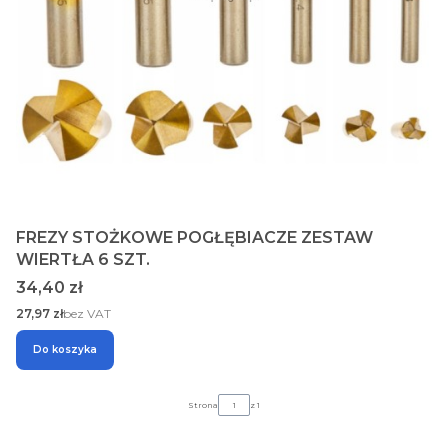
FREZY STOŻKOWE POGŁĘBIACZE ZESTAW
WIERTŁA 6 SZT.
Cena
34,40 zł
Cena
27,97 zł
bez VAT
Do koszyka
Strona
z 1