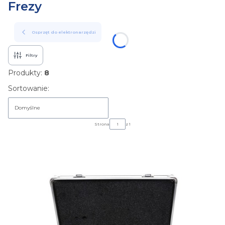
Frezy
Osprzęt do elektronarzędzi
Filtry
Produkty:
8
Lista produktów
Sortowanie:
Domyślne
Strona
z 1