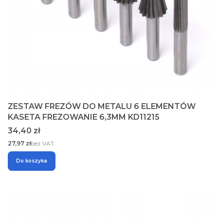
ZESTAW FREZÓW DO METALU 6 ELEMENTÓW
KASETA FREZOWANIE 6,3MM KD11215
Cena
34,40 zł
Cena
27,97 zł
bez VAT
Do koszyka