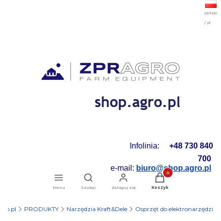
polski
/ zł
Infolinia:
+48 730 840
700
e-mail:
biuro@shop.agro.pl
Produkty w koszyku: 0.
Otwórz wyszukiwarkę
Menu
Szukaj
Zaloguj się
Koszyk
gro.pl
PRODUKTY
Narzędzia Kraft&Dele
Osprzęt do elektronarzędzi