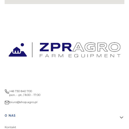
+48 730 840 700
pon. - pt. / 8:00 - 17:00
biuro@shop.agro.pl
Linki w stopce
O NAS
Kontakt