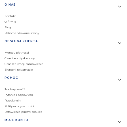
Linki w stopce
O NAS
Kontakt
O firmie
Blog
Rekomendowane strony
OBSŁUGA KLIENTA
Metody płatności
Czas i koszty dostawy
Czas realizacji zamówienia
Zwroty i reklamacje
POMOC
Jak kupować?
Pytania i odpowiedzi
Regulamin
Polityka prywatności
Ustawienia plików cookies
MOJE KONTO