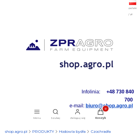
polski
/ zł
Infolinia:
+48 730 840
700
e-mail:
biuro@shop.agro.pl
Produkty w koszyku: 0.
Otwórz wyszukiwarkę
Menu
Szukaj
Zaloguj się
Koszyk
shop.agro.pl
PRODUKTY
Hodowla bydła
Czochradła