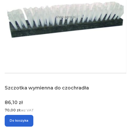
Szczotka wymienna do czochradła
Cena
86,10 zł
Cena
70,00 zł
bez VAT
Do koszyka