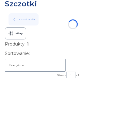
Szczotki
Czochradła
Filtry
Produkty:
1
Lista produktów
Sortowanie:
Domyślne
Strona
z 1