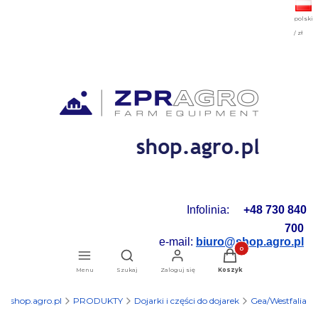
polski
/ zł
Infolinia:
+48 730 840
700
e-mail:
biuro@shop.agro.pl
Produkty w koszyku: 0.
Otwórz wyszukiwarkę
Menu
Szukaj
Zaloguj się
Koszyk
shop.agro.pl
PRODUKTY
Dojarki i części do dojarek
Gea/Westfalia