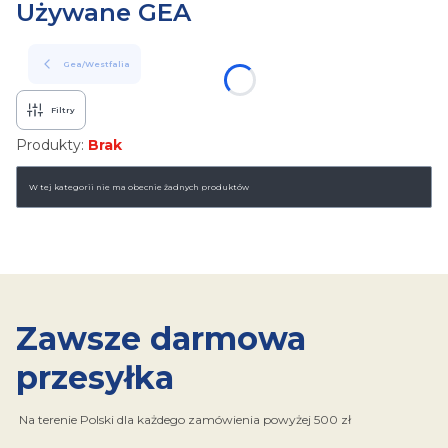
Używane GEA
Gea/Westfalia
Filtry
Produkty:
Brak
Lista produktów
W tej kategorii nie ma obecnie żadnych produktów
Zawsze darmowa
przesyłka
Na terenie Polski dla każdego zamówienia powyżej 500 zł