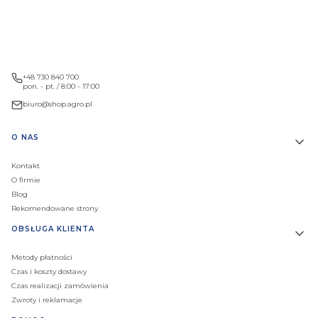
+48 730 840 700
pon. - pt. / 8:00 - 17:00
biuro@shop.agro.pl
Linki w stopce
O NAS
Kontakt
O firmie
Blog
Rekomendowane strony
OBSŁUGA KLIENTA
Metody płatności
Czas i koszty dostawy
Czas realizacji zamówienia
Zwroty i reklamacje