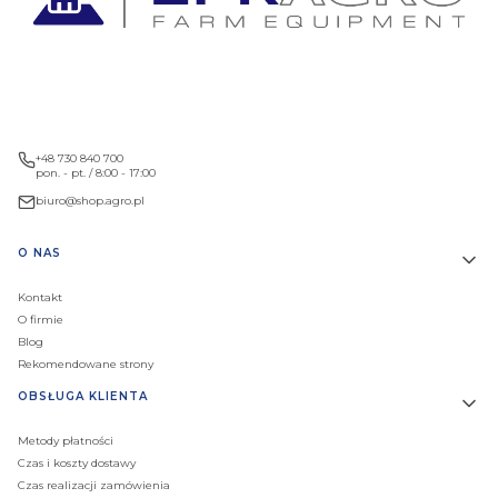
+48 730 840 700
pon. - pt. / 8:00 - 17:00
biuro@shop.agro.pl
Linki w stopce
O NAS
Kontakt
O firmie
Blog
Rekomendowane strony
OBSŁUGA KLIENTA
Metody płatności
Czas i koszty dostawy
Czas realizacji zamówienia