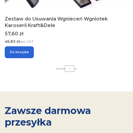
Zestaw do Usuwania Wgnieceń Wgniotek
Karoserii Kraft&Dele
Cena
57,60 zł
Cena
46,83 zł
bez VAT
Do koszyka
Strona
z 1
Zawsze darmowa
przesyłka