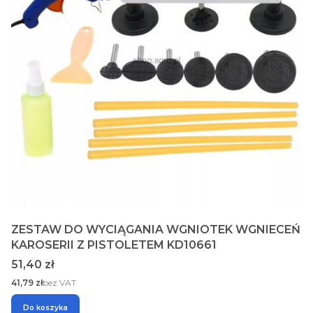
ZESTAW DO WYCIĄGANIA WGNIOTEK WGNIECEŃ
KAROSERII Z PISTOLETEM KD10661
Cena
51,40 zł
Cena
41,79 zł
bez VAT
Do koszyka