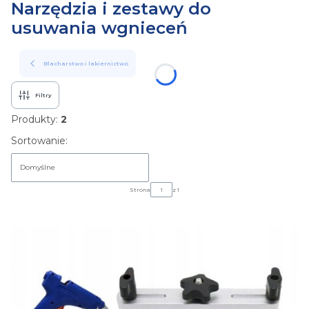
Narzędzia i zestawy do
usuwania wgnieceń
Blacharstwo i lakiernictwo
Filtry
Produkty:
2
Lista produktów
Sortowanie:
Domyślne
Strona
z 1