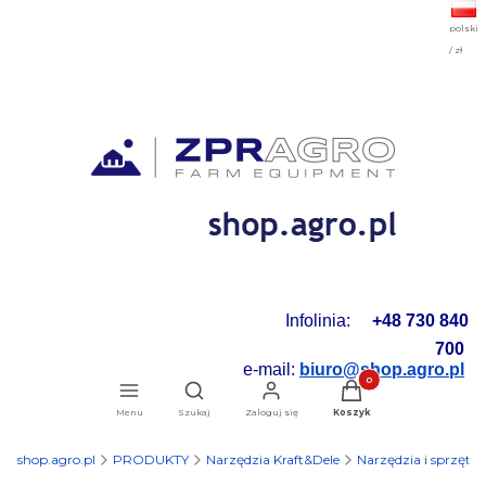
polski
/ zł
Infolinia:
+48 730 840
700
e-mail:
biuro@shop.agro.pl
Produkty w koszyku: 0.
Otwórz wyszukiwarkę
Menu
Szukaj
Zaloguj się
Koszyk
shop.agro.pl
PRODUKTY
Narzędzia Kraft&Dele
Narzędzia i sprzęt 