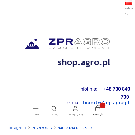
polski
/ zł
Infolinia:
+48 730 840
700
e-mail:
biuro@shop.agro.pl
Produkty w koszyku: 0.
Otwórz wyszukiwarkę
Menu
Szukaj
Zaloguj się
Koszyk
shop.agro.pl
PRODUKTY
Narzędzia Kraft&Dele