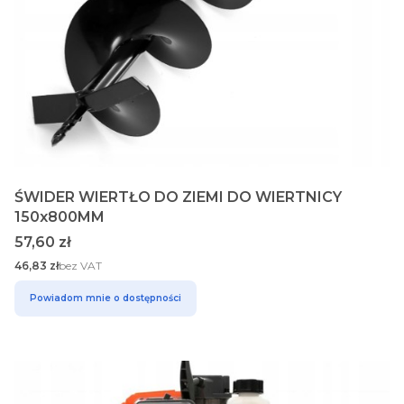
ŚWIDER WIERTŁO DO ZIEMI DO WIERTNICY
150x800MM
Cena
57,60 zł
Cena
46,83 zł
bez VAT
Powiadom mnie o dostępności