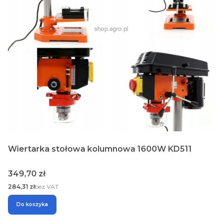
Wiertarka stołowa kolumnowa 1600W KD511
Cena
349,70 zł
Cena
284,31 zł
bez VAT
Do koszyka