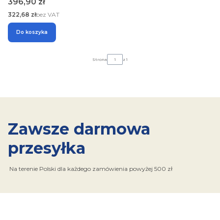
Cena
396,90 zł
Cena
322,68 zł
bez VAT
Do koszyka
Strona
z 1
Zawsze darmowa
przesyłka
Na terenie Polski dla każdego zamówienia powyżej 500 zł