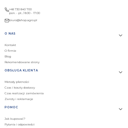
+48 730 840 700
pon. - pt. / 8:00 - 17:00
biuro@shop.agro.pl
Linki w stopce
O NAS
Kontakt
O firmie
Blog
Rekomendowane strony
OBSŁUGA KLIENTA
Metody płatności
Czas i koszty dostawy
Czas realizacji zamówienia
Zwroty i reklamacje
POMOC
Jak kupować?
Pytania i odpowiedzi