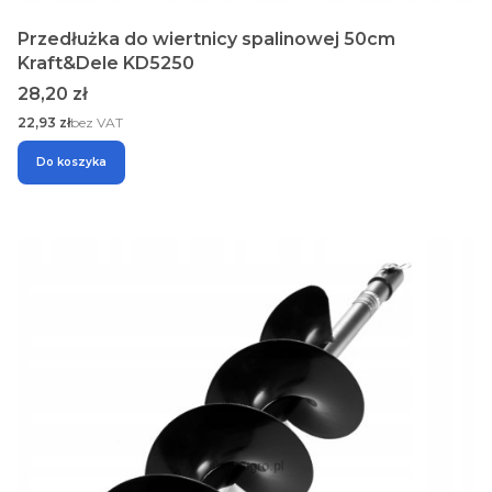
Przedłużka do wiertnicy spalinowej 50cm
Kraft&Dele KD5250
Cena
28,20 zł
Cena
22,93 zł
bez VAT
Do koszyka