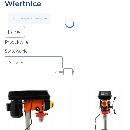
Wiertnice
Narzędzia Kraft&Dele
Filtry
Produkty:
4
Lista produktów
Sortowanie:
Domyślne
Strona
z 1