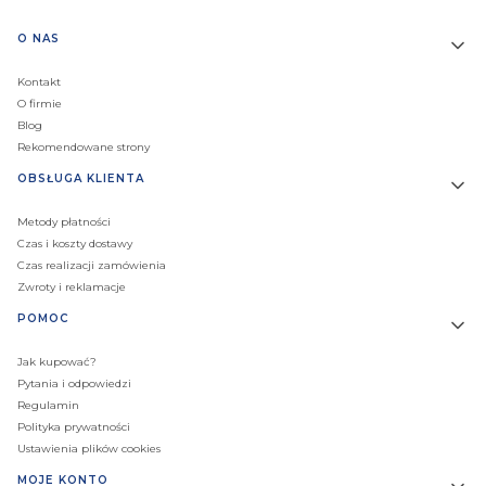
Linki w stopce
O NAS
Kontakt
O firmie
Blog
Rekomendowane strony
OBSŁUGA KLIENTA
Metody płatności
Czas i koszty dostawy
Czas realizacji zamówienia
Zwroty i reklamacje
POMOC
Jak kupować?
Pytania i odpowiedzi
Regulamin
Polityka prywatności
Ustawienia plików cookies
MOJE KONTO