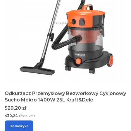
Odkurzacz Przemysłowy Bezworkowy Cyklonowy
Sucho Mokro 1400W 25L Kraft&Dele
Cena
529,20 zł
Cena
430,24 zł
bez VAT
Do koszyka