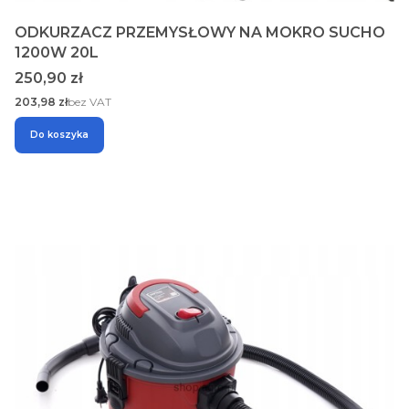
ODKURZACZ PRZEMYSŁOWY NA MOKRO SUCHO
1200W 20L
Cena
250,90 zł
Cena
203,98 zł
bez VAT
Do koszyka