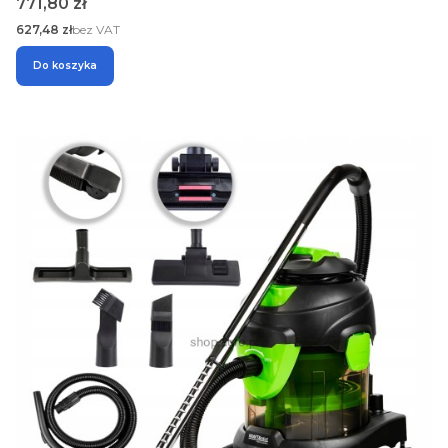
Cena
771,80 zł
Cena
627,48 zł
bez VAT
Do koszyka