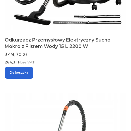
Odkurzacz Przemysłowy Elektryczny Sucho
Mokro z Filtrem Wody 15 L 2200 W
Cena
349,70 zł
Cena
284,31 zł
bez VAT
Do koszyka