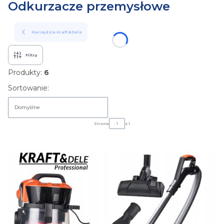
Odkurzacze przemysłowe
Narzędzia Kraft&Dele
Filtry
Produkty:
6
Lista produktów
Sortowanie:
Domyślne
Strona
z 1