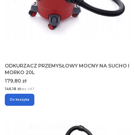
ODKURZACZ PRZEMYSŁOWY MOCNY NA SUCHO I
MORKO 20L
Cena
179,80 zł
Cena
146,18 zł
bez VAT
Do koszyka