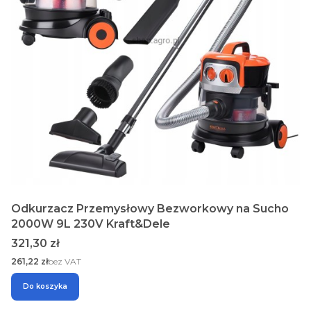
Odkurzacz Przemysłowy Bezworkowy na Sucho
2000W 9L 230V Kraft&Dele
Cena
321,30 zł
Cena
261,22 zł
bez VAT
Do koszyka