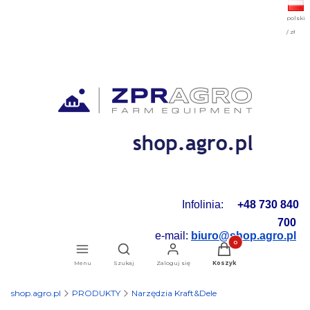
polski
/ zł
Infolinia:
+48 730 840
700
e-mail:
biuro@shop.agro.pl
Produkty w koszyku: 0.
Otwórz wyszukiwarkę
Menu
Szukaj
Zaloguj się
Koszyk
shop.agro.pl
PRODUKTY
Narzędzia Kraft&Dele