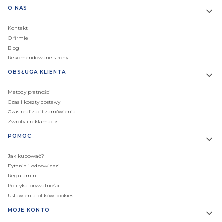
Linki w stopce
O NAS
Kontakt
O firmie
Blog
Rekomendowane strony
OBSŁUGA KLIENTA
Metody płatności
Czas i koszty dostawy
Czas realizacji zamówienia
Zwroty i reklamacje
POMOC
Jak kupować?
Pytania i odpowiedzi
Regulamin
Polityka prywatności
Ustawienia plików cookies
MOJE KONTO