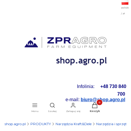
polski
/ zł
Infolinia:
+48 730 840
700
e-mail:
biuro@shop.agro.pl
Produkty w koszyku: 0.
Otwórz wyszukiwarkę
Menu
Szukaj
Zaloguj się
Koszyk
shop.agro.pl
PRODUKTY
Narzędzia Kraft&Dele
Narzędzia i sprzęt 