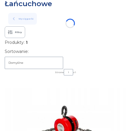
Łańcuchowe
Wyciągarki
Filtry
Produkty:
1
Lista produktów
Sortowanie:
Domyślne
Strona
z 1