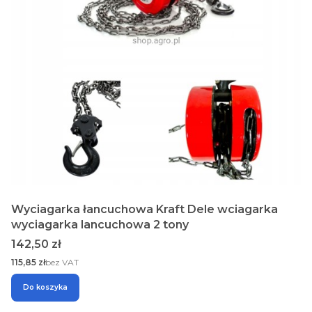
Wyciagarka łancuchowa Kraft Dele wciagarka
wyciagarka lancuchowa 2 tony
Cena
142,50 zł
Cena
115,85 zł
bez VAT
Do koszyka