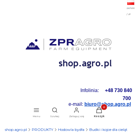
polski
/ zł
Infolinia:
+48 730 840
700
e-mail:
biuro@shop.agro.pl
Produkty w koszyku: 0.
Otwórz wyszukiwarkę
Menu
Szukaj
Zaloguj się
Koszyk
shop.agro.pl
PRODUKTY
Hodowla bydła
Budki i kojce dla cieląt