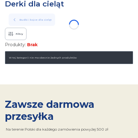
Derki dla cieląt
Budki i kojce dla cieląt
Filtry
Produkty:
Brak
Lista produktów
W tej kategorii nie ma obecnie żadnych produktów
Zawsze darmowa
przesyłka
Na terenie Polski dla każdego zamówienia powyżej 500 zł