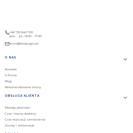
+48 730 840 700
pon. - pt. / 8:00 - 17:00
biuro@shop.agro.pl
Linki w stopce
O NAS
Kontakt
O firmie
Blog
Rekomendowane strony
OBSŁUGA KLIENTA
Metody płatności
Czas i koszty dostawy
Czas realizacji zamówienia
Zwroty i reklamacje