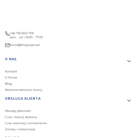
+48 730 840 700
pon. - pt. / 8:00 - 17:00
biuro@shop.agro.pl
Linki w stopce
O NAS
Kontakt
O firmie
Blog
Rekomendowane strony
OBSŁUGA KLIENTA
Metody płatności
Czas i koszty dostawy
Czas realizacji zamówienia
Zwroty i reklamacje