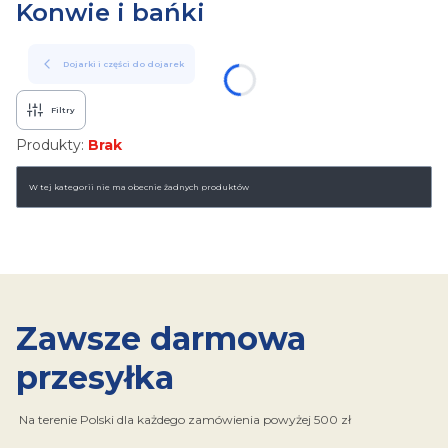
Konwie i bańki
Dojarki i części do dojarek
Filtry
Produkty:
Brak
Lista produktów
W tej kategorii nie ma obecnie żadnych produktów
Zawsze darmowa
przesyłka
Na terenie Polski dla każdego zamówienia powyżej 500 zł