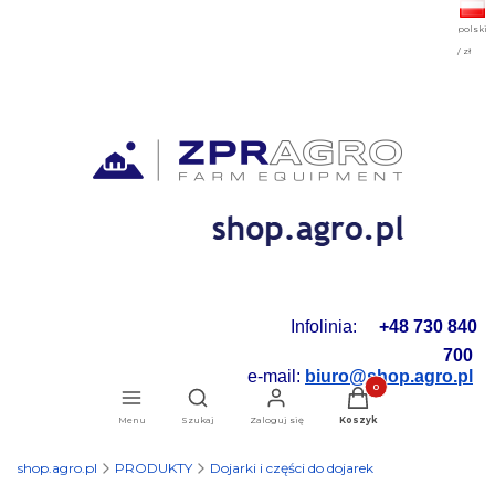
polski
/ zł
Infolinia:
+48 730 840
700
e-mail:
biuro@shop.agro.pl
Produkty w koszyku: 0.
Otwórz wyszukiwarkę
Menu
Szukaj
Zaloguj się
Koszyk
shop.agro.pl
PRODUKTY
Dojarki i części do dojarek