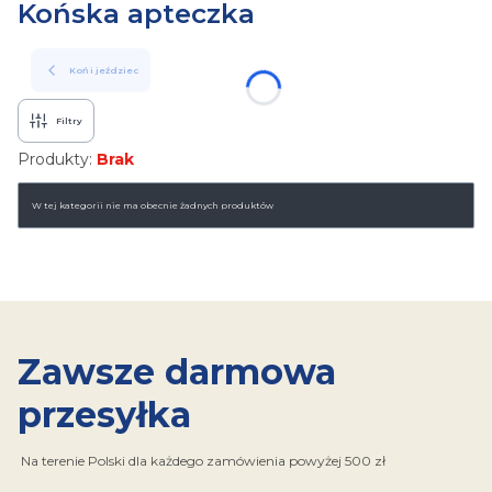
Końska apteczka
Koń i jeździec
Filtry
Produkty:
Brak
Lista produktów
W tej kategorii nie ma obecnie żadnych produktów
Zawsze darmowa
przesyłka
Na terenie Polski dla każdego zamówienia powyżej 500 zł