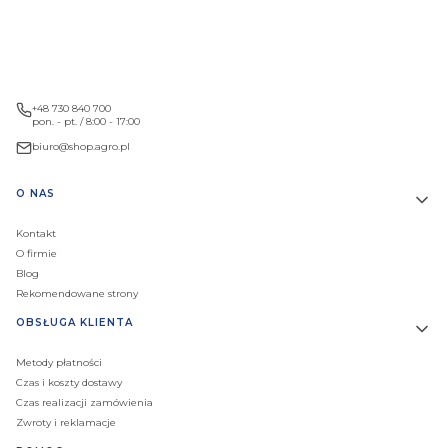
+48 730 840 700
pon. - pt. / 8:00 - 17:00
biuro@shop.agro.pl
Linki w stopce
O NAS
Kontakt
O firmie
Blog
Rekomendowane strony
OBSŁUGA KLIENTA
Metody płatności
Czas i koszty dostawy
Czas realizacji zamówienia
Zwroty i reklamacje