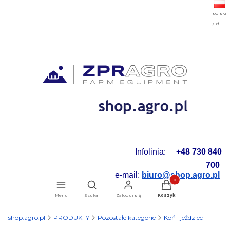
polski
/ zł
Infolinia:
+48 730 840
700
e-mail:
biuro@shop.agro.pl
Produkty w koszyku: 0.
Otwórz wyszukiwarkę
Menu
Szukaj
Zaloguj się
Koszyk
shop.agro.pl
PRODUKTY
Pozostałe kategorie
Koń i jeździec