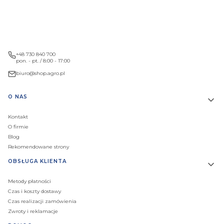
+48 730 840 700
pon. - pt. / 8:00 - 17:00
biuro@shop.agro.pl
Linki w stopce
O NAS
Kontakt
O firmie
Blog
Rekomendowane strony
OBSŁUGA KLIENTA
Metody płatności
Czas i koszty dostawy
Czas realizacji zamówienia
Zwroty i reklamacje