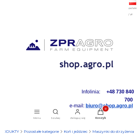
polski
/ zł
Infolinia:
+48 730 840
700
e-mail:
biuro@shop.agro.pl
Produkty w koszyku: 0.
Otwórz wyszukiwarkę
Menu
Szukaj
Zaloguj się
Koszyk
RODUKTY
Pozostałe kategorie
Koń i jeździec
Maszynki do strzyżenia