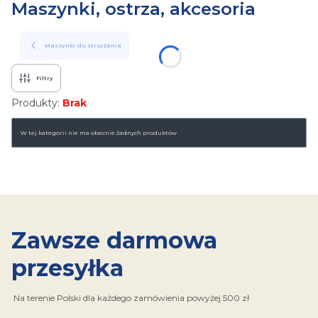
Maszynki, ostrza, akcesoria
Maszynki do strzyżenia
Filtry
Produkty:
Brak
Lista produktów
W tej kategorii nie ma obecnie żadnych produktów
Zawsze darmowa
przesyłka
Na terenie Polski dla każdego zamówienia powyżej 500 zł