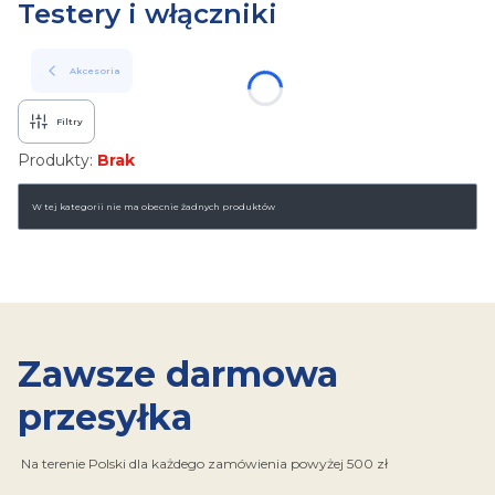
Testery i włączniki
Akcesoria
Filtry
Produkty:
Brak
Lista produktów
W tej kategorii nie ma obecnie żadnych produktów
Zawsze darmowa
przesyłka
Na terenie Polski dla każdego zamówienia powyżej 500 zł