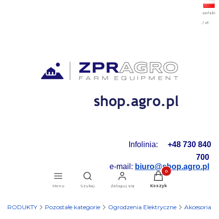
polski
/ zł
Infolinia:
+48 730 840
700
e-mail:
biuro@shop.agro.pl
Produkty w koszyku: 0.
Otwórz wyszukiwarkę
Menu
Szukaj
Zaloguj się
Koszyk
PRODUKTY
Pozostałe kategorie
Ogrodzenia Elektryczne
Akcesoria