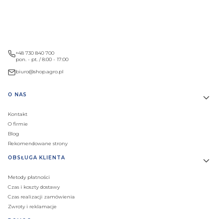
+48 730 840 700
pon. - pt. / 8:00 - 17:00
biuro@shop.agro.pl
Linki w stopce
O NAS
Kontakt
O firmie
Blog
Rekomendowane strony
OBSŁUGA KLIENTA
Metody płatności
Czas i koszty dostawy
Czas realizacji zamówienia
Zwroty i reklamacje